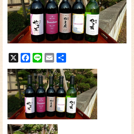
X
Facebook
Line
Email
共
有