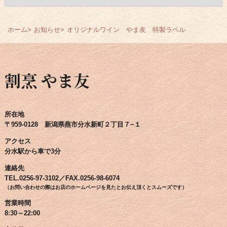
ー
カ
イ
ホーム
お知らせ
オリジナルワイン やま友 特製ラベル
ブ
割烹 やま友
所在地
〒959-0128 新潟県燕市分水新町２丁目７−１
アクセス
分水駅から車で3分
連絡先
TEL.0256-97-3102／FAX.0256-98-6074
（お問い合わせの際はお店のホームページを見たとお伝え頂くとスムーズです）
営業時間
8:30～22:00