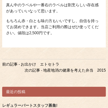
真ん中のラベルや一番右のラベルは割烹らしい存在感
があっていいなって思います。
もちろん赤・白とも味の方もいいですし、自信を持っ
てお奨めできます。当店ご利用の際はぜひ使ってくだ
さい。値段は2,500円です。
前
前の記事 - お出かけ エトセトラ
後
次の記事 - 地産地消の健康を考えた弁当 2015
の
記
事
最近の投稿
へ
の
リ
レギュラーパートスタッフ募集!