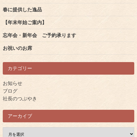
ン
春に提供した逸品
ク
【年末年始ご案内】
忘年会・新年会 ご予約承ります
お祝いのお席
カテゴリー
お知らせ
ブログ
社長のつぶやき
アーカイブ
ア