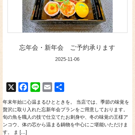
忘年会・新年会 ご予約承ります
2025-11-06
X
Facebook
Line
Email
共
有
年末年始に心温まるひとときを。 当店では、季節の味覚を
贅沢に取り入れた忘新年会プランをご用意しております。
旬の魚を職人の技で仕立てたお刺身や、冬の味覚の王様ア
ンコウ、体の芯から温まる鍋物を中心にご堪能いただけま
す。 ま […]