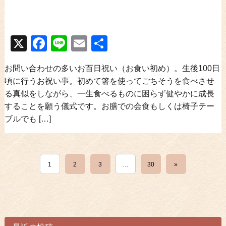
X
Facebook
Line
Email
共
有
お問い合わせの多いお百日祝い（お食い初め）。生後100日
頃に行うお祝い事。初めて箸を使ってごちそうを食べさせ
る真似をしながら、一生食べるものに困らず健やかに成長
することを願う儀式です。お膳での会食もしくは椅子テー
ブルでも […]
1
2
3
…
30
»