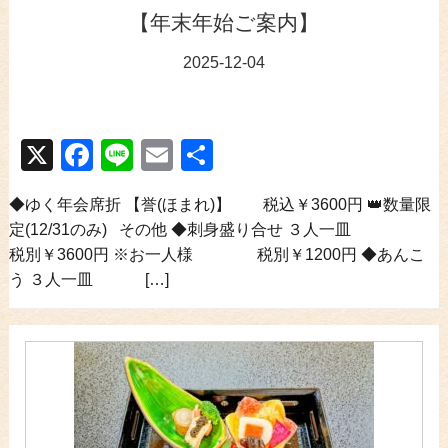
【年末年始ご案内】
2025-12-04
X
Facebook
Line
Email
共
有
◆ゆく年会席折 【誉(ほまれ)】 税込￥3600円 👑数量限
定(12/31のみ) その他 ◆刺身盛り合せ ３人一皿
税別￥3600円 ※お一人様 税別￥1200円 ◆あんこ
う ３人一皿 […]