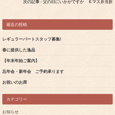
次の記事 - 父の日にいかがですか ６マス弁当折
の
記
事
最近の投稿
へ
の
リ
レギュラーパートスタッフ募集!
ン
春に提供した逸品
ク
【年末年始ご案内】
忘年会・新年会 ご予約承ります
お祝いのお席
カテゴリー
お知らせ