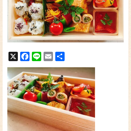
X
Facebook
Line
Email
共
有