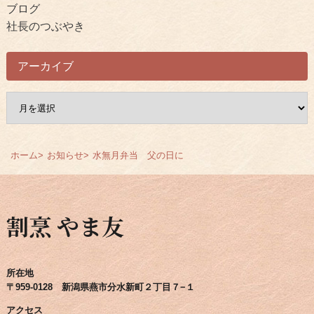
ブログ
社長のつぶやき
アーカイブ
ア
ー
カ
イ
ホーム
お知らせ
水無月弁当 父の日に
ブ
割烹 やま友
所在地
〒959-0128 新潟県燕市分水新町２丁目７−１
アクセス