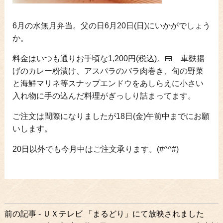
6月の水無月弁当。父の日6月20日(日)にいかがでしょう
か。
料金はいつも通りお手頃な1,200円(税込)。🍱 車麩揚
げのカレー粉漬け、アスパラのバラ肉巻き、旬の野菜
と海鮮マリネ等スナップエンドウをあしらえに小さい
入れ物に手の込んだ料理がぎっしり詰まってます。
ご注文は間際になりましたが18日(金)午前中までにお願
いします。
20日以外でも今月中はご注文承ります。(#^^#)
前
前の記事 - ＵＸテレビ 「まるどり」にて放映されました
後