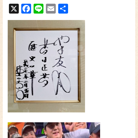
X
Facebook
Line
Email
共
有