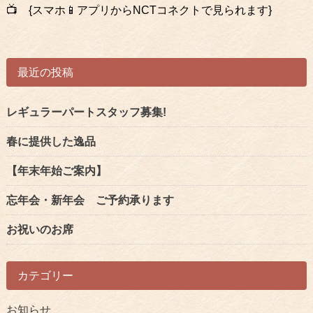
の
📺 {スマホ📱アプリからNCTコネクトで見られます}
記
事
へ
最近の投稿
の
リ
ン
レギュラーパートスタッフ募集!
ク
春に提供した逸品
【年末年始ご案内】
忘年会・新年会 ご予約承ります
お祝いのお席
カテゴリー
お知らせ