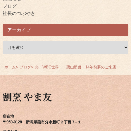
ブログ
社長のつぶやき
アーカイブ
ア
ー
カ
イ
ホーム
ブログ
㊗ WBC世界一 栗山監督 14年前夢のご来店
ブ
割烹 やま友
所在地
〒959-0128 新潟県燕市分水新町２丁目７−１