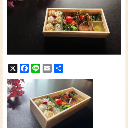
X
Facebook
Line
Email
共
有