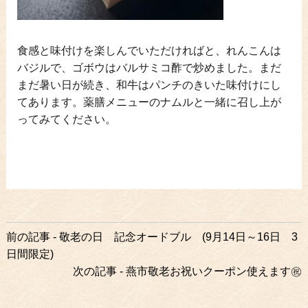
食感と味付けを楽しんでいただければと、れんこんは
バジルで、ゴボウはバルサミコ酢で炒めました。まだ
まだ暑い日が続き、和牛はパンチのきいた味付けにし
てあります。薬膳メニューのナムルと一緒に召し上が
ってみてください。
前
前の記事 - 敬老の日 記念オードブル (9月14日～16日 3
後
日間限定)
の
次の記事 - 燕市敬老お祝いクーポン使えます㊗
記
事