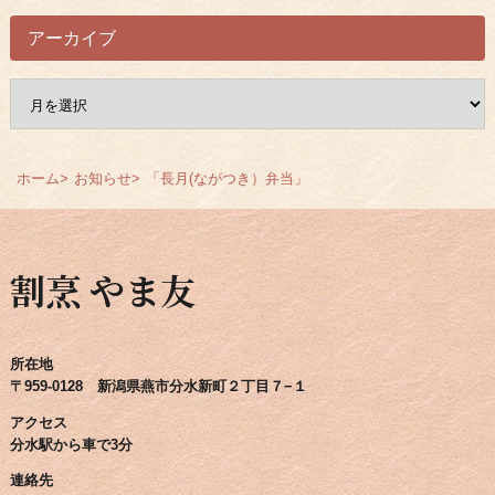
アーカイブ
ア
ー
カ
イ
ホーム
お知らせ
「長月(ながつき）弁当」
ブ
割烹 やま友
所在地
〒959-0128 新潟県燕市分水新町２丁目７−１
アクセス
分水駅から車で3分
連絡先