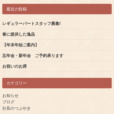
へ
最近の投稿
の
リ
ン
レギュラーパートスタッフ募集!
ク
春に提供した逸品
【年末年始ご案内】
忘年会・新年会 ご予約承ります
お祝いのお席
カテゴリー
お知らせ
ブログ
社長のつぶやき