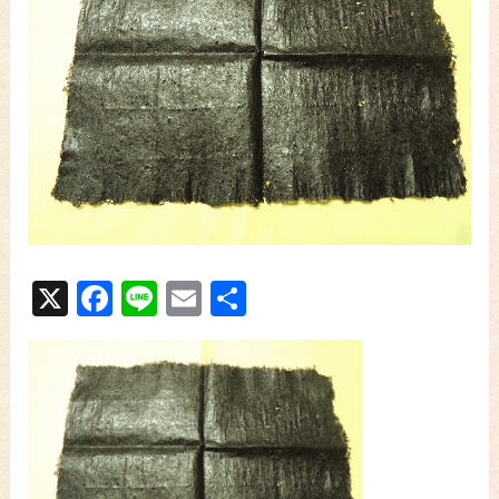
X
Facebook
Line
Email
共
有