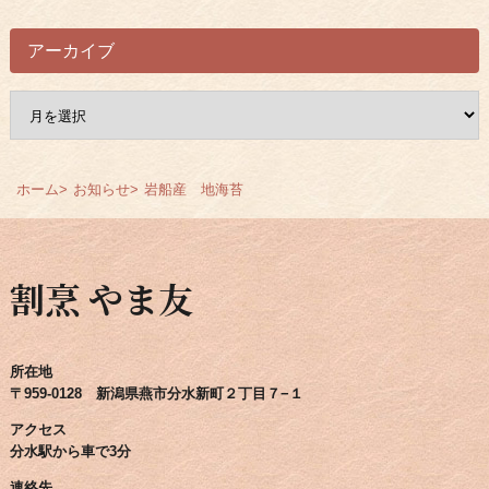
アーカイブ
ア
ー
カ
イ
ホーム
お知らせ
岩船産 地海苔
ブ
割烹 やま友
所在地
〒959-0128 新潟県燕市分水新町２丁目７−１
アクセス
分水駅から車で3分
連絡先