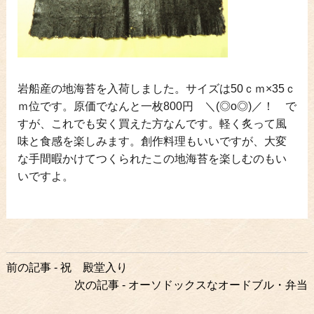
岩船産の地海苔を入荷しました。サイズは50ｃｍ×35ｃ
ｍ位です。原価でなんと一枚800円 ＼(◎o◎)／！ で
すが、これでも安く買えた方なんです。軽く炙って風
味と食感を楽しみます。創作料理もいいですが、大変
な手間暇かけてつくられたこの地海苔を楽しむのもい
いですよ。
前
前の記事 - 祝 殿堂入り
後
次の記事 - オーソドックスなオードブル・弁当
の
記