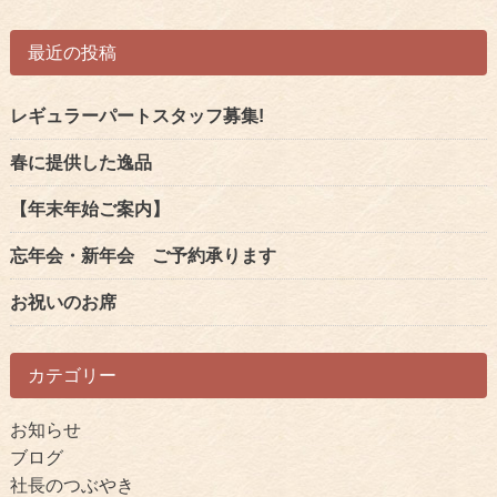
事
最近の投稿
へ
の
リ
レギュラーパートスタッフ募集!
ン
春に提供した逸品
ク
【年末年始ご案内】
忘年会・新年会 ご予約承ります
お祝いのお席
カテゴリー
お知らせ
ブログ
社長のつぶやき